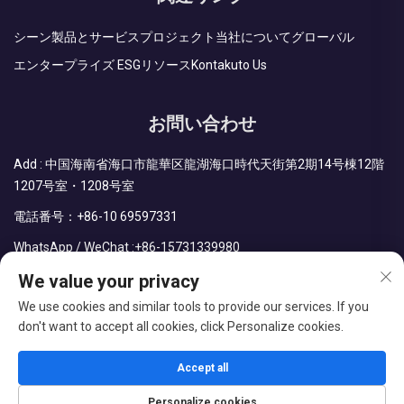
シーン
製品とサービス
プロジェクト
当社について
グローバル
エンタープライズ ESG
リソース
Kontakuto Us
お問い合わせ
Add : 中国海南省海口市龍華区龍湖海口時代天街第2期14号棟12階
1207号室・1208号室
電話番号：
+86-10 69597331
WhatsApp / WeChat :
+86-15731339980
メールアドレス：
sales@cdph.com.cn
We value your privacy
We use cookies and similar tools to provide our services. If you
don't want to accept all cookies, click Personalize cookies.
著作権 © CDPH (海南) カンパニー リミテッド すべての権利予約
Accept all
ブログ
プライバシーポリシー
Personalize cookies